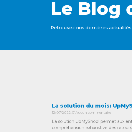
Le Blog 
Cookies management panel
Retrouvez nos dernières actualités a
La solution du mois: UpMy
12/07/2022
Aucun commentaire
La solution UpMyShop! permet aux entr
compréhension exhaustive des retours d