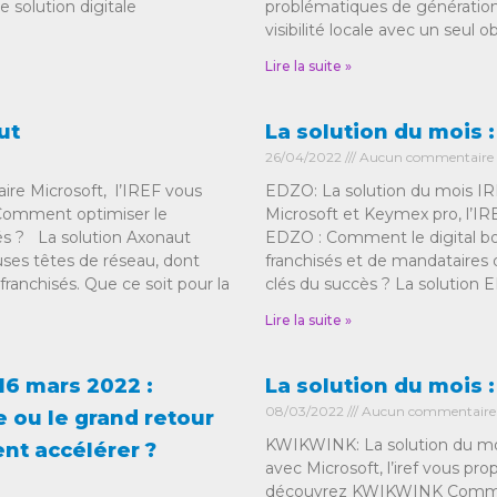
e solution digitale
problématiques de génération 
visibilité locale avec un seul o
Lire la suite »
ut
La solution du mois 
26/04/2022
Aucun commentaire
aire Microsoft, l’IREF vous
EDZO: La solution du mois IRE
 Comment optimiser le
Microsoft et Keymex pro, l’IR
sés ? La solution Axonaut
EDZO : Comment le digital bo
es têtes de réseau, dont
franchisés et de mandataires 
ranchisés. Que ce soit pour la
clés du succès ? La solution
Lire la suite »
16 mars 2022 :
La solution du mois
08/03/2022
Aucun commentaire
 ou le grand retour
KWIKWINK: La solution du moi
nt accélérer ?
avec Microsoft, l’iref vous pro
découvrez KWIKWINK Comment 