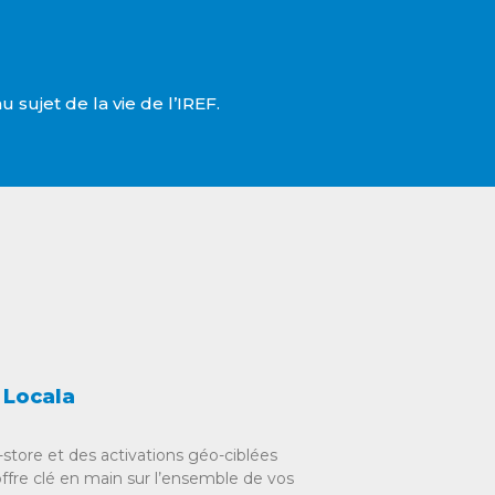
 sujet de la vie de l’IREF.
 Locala
o-store et des activations géo-ciblées
re clé en main sur l’ensemble de vos