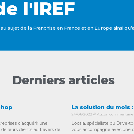
de l'IREF
u sujet de la Franchise en France et en Europe ainsi qu’au
Derniers articles
Shop
La solution du mois :
24/06/2022
Aucun commentaire
eprises d’acquérir une
Locala, spécialiste du Drive-t
e leurs clients au travers de
vous accompagne avec une off