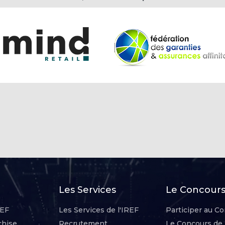
Les Services
Le Concours 
REF
Les Services de l'IREF
Participer au Co
chise
Recrutement
Le Concours de 