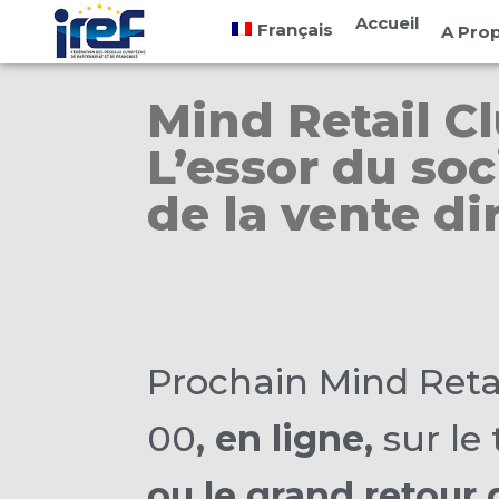
Cookies management panel
Accueil
Français
A Pro
Mind Retail Cl
L’essor du so
de la vente d
Prochain Mind Retai
00
, en ligne,
sur le
ou le grand retour