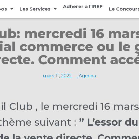
Adhérer à l’IREF
pos
Les Services
Le Concours
ub: mercredi 16 mars
cial commerce ou le 
irecte. Comment accé
mars 11, 2022
,
Agenda
l Club , le mercredi 16 mars 
 thème suivant :
” L’essor d
 de la vente directe. Comme