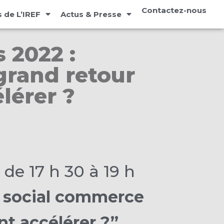
Contactez-nous
 de L’IREF
Actus & Presse
 2022 :
grand retour
lérer ?
de 17 h 30 à 19 h
u social commerce
nt accélérer ?”.