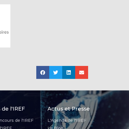
de l'IREF
Actus et Presse
ncours de l'IREF
L'Agenda de l'IREF
l'IREF
Le Blog