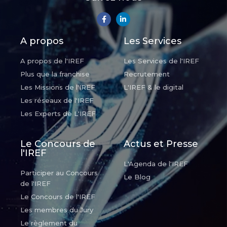
A propos
Les Services
A propos de l'IREF
Les Services de l'IREF
Plus que la franchise
Recrutement
Les Missions de l'IREF
L'IREF & le digital
Les réseaux de l'IREF
Les Experts de L'IREF
Le Concours de
Actus et Presse
l'IREF
L'Agenda de l'IREF
Participer au Concours
Le Blog
de l'IREF
Le Concours de l'IREF
Les membres du Jury
Le règlement du