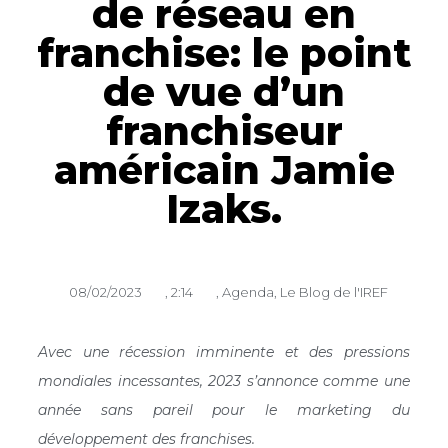
de réseau en
franchise: le point
de vue d’un
franchiseur
américain Jamie
Izaks.
08/02/2023
,
2:14
,
Agenda
,
Le Blog de l'IREF
Avec une récession imminente et des pressions
mondiales incessantes, 2023 s’annonce comme une
année sans pareil pour le marketing du
développement des franchises.