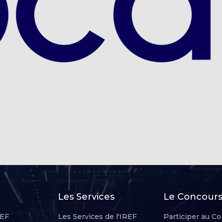
Les Services
Le Concours 
REF
Les Services de l'IREF
Participer au Co