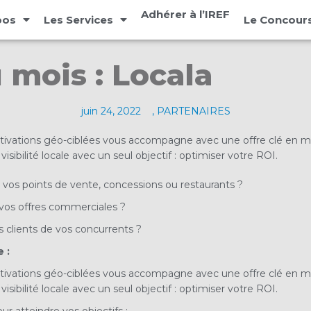
Adhérer à l’IREF
pos
Les Services
Le Concours
 mois : Locala
juin 24, 2022
,
PARTENAIRES
 activations géo-ciblées vous accompagne avec une offre clé en 
isibilité locale avec un seul objectif : optimiser votre ROI.
 vos points de vente, concessions ou restaurants ?
r vos offres commerciales ?
s clients de vos concurrents ?
 :
 activations géo-ciblées vous accompagne avec une offre clé en 
isibilité locale avec un seul objectif : optimiser votre ROI.
r atteindre vos objectifs :