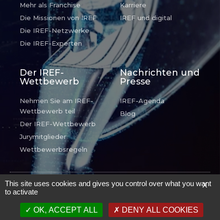
Mehr als Franchise
Karriere
Die Missionen von IREF
IREF und digital
Die IREF-Netzwerke
Die IREF-Experten
Der IREF-
Nachrichten und
Wettbewerb
Presse
Nehmen Sie am IREF-
IREF-Agenda
Wettbewerb teil
Blog
Der IREF-Wettbewerb
Jurymitglieder
Wettbewerbsregeln
© IREF - Tous droits réservés -
Mentions Légales
.
This site uses cookies and gives you control over what you want
X
to activate
Stolz angetrieben
von
N7 Prod
OK, ACCEPT ALL
DENY ALL COOKIES
English
(
Englisch
)
Français
(
Französisch
)