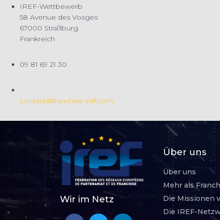
IREF-Wettbewerb
58 Avenue des Vosges
67000 Straßburg
Frankreich
09 81 69 21 30
contact@franchise-iref.com
Über uns
Über uns
Mehr als Franch
Die Missionen 
Wir im Netz
Die IREF-Netz