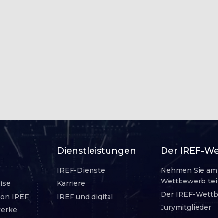
Dienstleistungen
Der IREF-W
IREF-Dienste
Nehmen Sie am
Wettbewerb tei
ise
Karriere
Der IREF-Wett
von IREF
IREF und digital
Jurymitglieder
werke