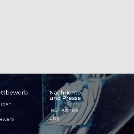
ettbewerb
Nachrichten
und Presse
 IREF-
IREF-Agenda
l
Blog
bewerb