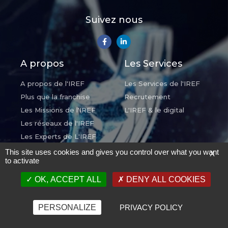
Suivez nous
A propos
Les Services
A propos de l'IREF
Les Services de l'IREF
Plus que la franchise
Recrutement
Les Missions de l'IREF
L'IREF & le digital
Les réseaux de l'IREF
Les Experts de L'IREF
This site uses cookies and gives you control over what you want
X
to activate
Le Concours de
Actus et Presse
l'IREF
OK, ACCEPT ALL
DENY ALL COOKIES
L'Agenda de l'IREF
Participer au Concours
Le Blog
de l'IREF
PERSONALIZE
PRIVACY POLICY
Le Concours de l'IREF