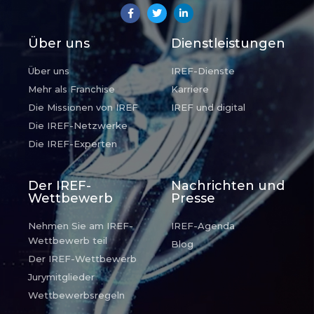
Über uns
Dienstleistungen
Über uns
IREF-Dienste
Mehr als Franchise
Karriere
Die Missionen von IREF
IREF und digital
Die IREF-Netzwerke
Die IREF-Experten
Der IREF-
Nachrichten und
Wettbewerb
Presse
Nehmen Sie am IREF-
IREF-Agenda
Wettbewerb teil
Blog
Der IREF-Wettbewerb
Jurymitglieder
Wettbewerbsregeln