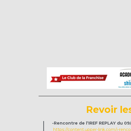
Revoir le
-Rencontre de l’IREF REPLAY du 0
https://content.upper-link.com/i-renc