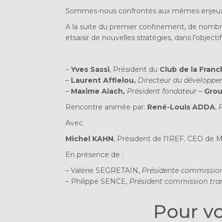
Sommes-nous confrontés aux mêmes enjeux ? Q
A la suite du premier confinement, de nombr
etsaisir de nouvelles stratégies, dans l’objec
–
Yves Sassi
, Président du
Club de la Franc
–
Laurent Afflelou
,
Directeur du développe
–
Maxime Aiach
,
Président fondateur –
Grou
Rencontre animée par:
René-Louis ADDA
,
Avec
Michel KAHN
, Président de l’IREF. CEO de 
En présence de :
– Valérie SEGRETAIN,
Présidente commission 
– Philippe SENCE,
Président commission tran
Pour vo