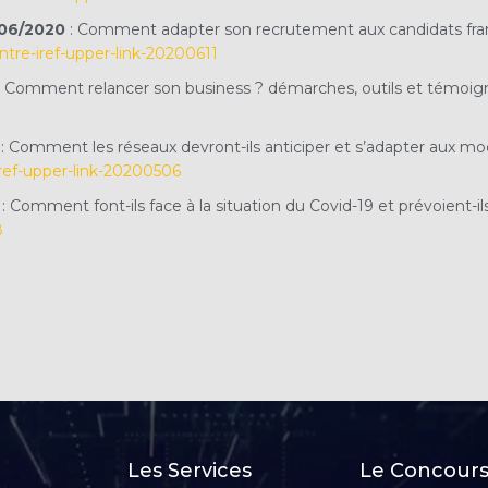
1/06/2020
: Comment adapter son recrutement aux candidats franch
ntre-iref-upper-link-20200611
: Comment relancer son business ? démarches, outils et témoig
: Comment les réseaux devront-ils anticiper et s’adapter aux m
iref-upper-link-20200506
: Comment font-ils face à la situation du Covid-19 et prévoient-ils
8
Les Services
Le Concours 