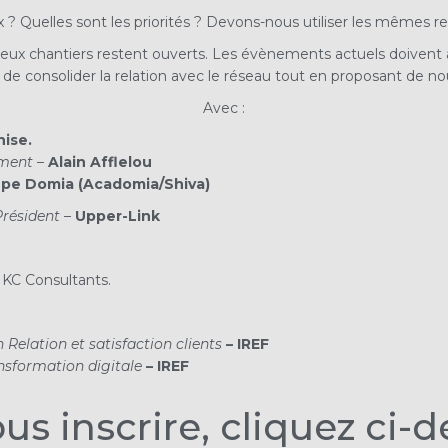
uelles sont les priorités ? Devons-nous utiliser les mêmes rec
eux chantiers restent ouverts. Les évènements actuels doivent a
tif de consolider la relation avec le réseau tout en proposant de 
Avec :
hise.
ment –
Alain Afflelou
pe Domia (Acadomia/Shiva)
Président
–
Upper-Link
MKC Consultants.
Relation et satisfaction clients
– IREF
sformation digitale
– IREF
us inscrire, cliquez ci-d