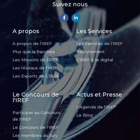
Suivez nous
A propos
Les Services
A propos de l'IREF
Les Services de l'IREF
Plus que la franchise
Recrutement
Les Missions de l'IREF
L'IREF & le digital
Les réseaux de l'IREF
Les Experts de L'IREF
Le Concours de
Actus et Presse
l'IREF
L'Agenda de l'IREF
Participer au Concours
Le Blog
de l'IREF
Le Concours de l'IREF
Les membres du Jury