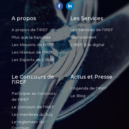
A propos
Les Services
A propos de l'IREF
Les Services de l'IREF
Plus que la franchise
Recrutement
Les Missions de l'IREF
L'IREF & le digital
Les réseaux de l'IREF
Les Experts de L'IREF
Le Concours de
Actus et Presse
l'IREF
L'Agenda de l'IREF
Participer au Concours
Le Blog
de l'IREF
Le Concours de l'IREF
Les membres du Jury
Le règlement du
Concours