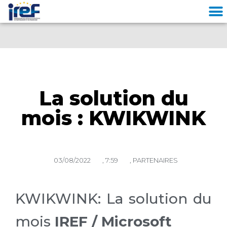
Cookies management panel
La solution du
mois : KWIKWINK
03/08/2022
,
7:59
,
PARTENAIRES
KWIKWINK
: La solution du
mois
IREF / Microsoft