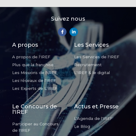
Suivez nous
A propos
Les Services
A propos de l'IREF
Les Services de l'IREF
Plus que la franchise
Recrutement
Les Missions de l'IREF
L'IREF & le digital
Les réseaux de l'IREF
Les Experts de L'IREF
Le Concours de
Actus et Presse
l'IREF
L'Agenda de l'IREF
Participer au Concours
Le Blog
de l'IREF