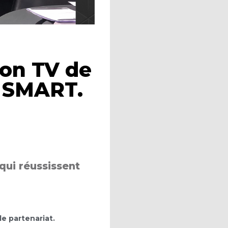
ion TV de
B SMART.
ui réussissent
e partenariat.