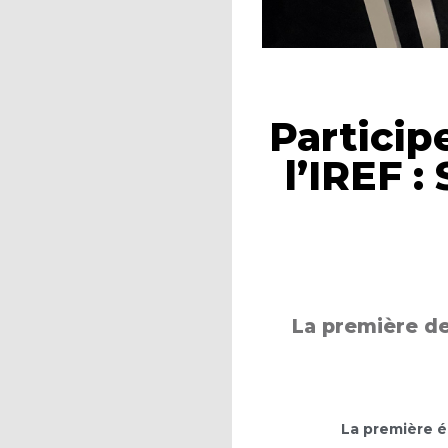
Particip
l’IREF 
La première d
La première é