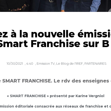
ez à la nouvelle émiss
: Smart Franchise sur 
10/30/2021
,
4:40
,
Emission TV
,
Le Blog de l'IREF
,
PARTENAIRES
e SMART FRANCHISE. Le rdv des enseignes q
« SMART FRANCHISE » présenté par Karine Vergniol
mission éditoriale consacrée aux réseaux de franchise et d