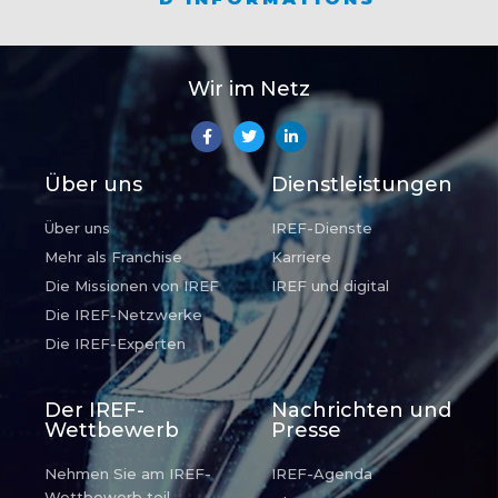
Wir im Netz
Über uns
Dienstleistungen
Über uns
IREF-Dienste
Mehr als Franchise
Karriere
Die Missionen von IREF
IREF und digital
Die IREF-Netzwerke
Die IREF-Experten
Der IREF-
Nachrichten und
Wettbewerb
Presse
Nehmen Sie am IREF-
IREF-Agenda
Wettbewerb teil